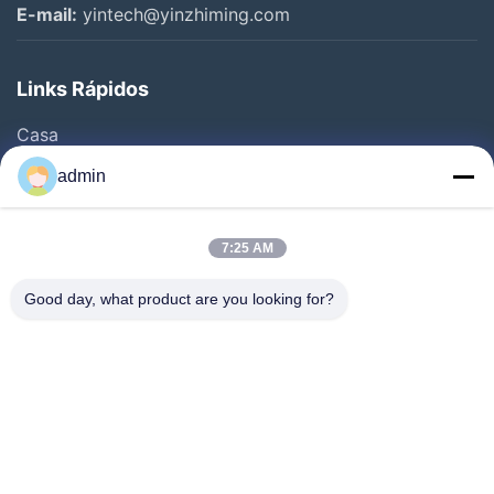
E-mail:
yintech@yinzhiming.com
Links Rápidos
Casa
Produtos
admin
Vídeos
Sobre Nós
7:25 AM
Excursão Da Fábrica
Good day, what product are you looking for?
Controle Da Qualidade
Contacte-Nos
Peça Umas Citações
Notícia