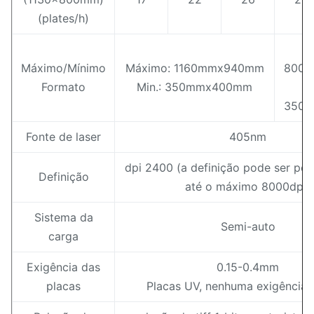
(plates/h)
M
Máximo/Mínimo
Máximo: 1160mmx940mm
800
Formato
Min.: 350mmx400mm
350
Fonte de laser
405nm
dpi 2400 (a definição pode ser per
Definição
até o máximo 8000dpi)
Sistema da
Semi-auto
carga
Exigência das
0.15-0.4mm
placas
Placas UV, nenhuma exigência 