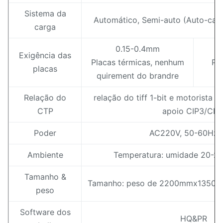
Sistema da
Automático, Semi-auto (Auto-carr
carga
0.15-0.4mm
Exigência das
Placas térmicas, nenhum
Pl
placas
quirement do brandre
e
Relação do
relação do tiff 1-bit e motorista d
CTP
apoio CIP3/CIP
Poder
AC220V, 50-60Hz
Ambiente
Temperatura: umidade 20-2
Tamanho &
Tamanho: peso de 2200mmx1350
peso
Software dos
HQ&PR