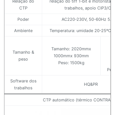
Relação do
relação do tiff 1-bit e motorista 
CTP
trabalhos, apoio CIP3/CI
Poder
AC220-230V, 50-60Hz 5.
Ambiente
Temperatura: umidade 20-25ºC:
T
Tamanho: 2020mmx
1
Tamanho &
1000mmx 930mm
1
peso
Peso: 1500kg
1
Pes
Software dos
HQ&PR
trabalhos
CTP automático (térmico CONTRA U