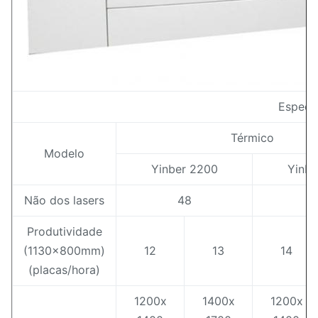
Especif
Térmico
Modelo
Yinber 2200
Yinbe
Não dos lasers
48
Produtividade
(1130x800mm)
12
13
14
(placas/hora)
1200x
1400x
1200x