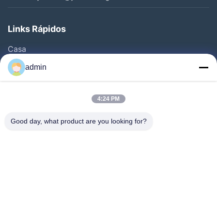
Links Rápidos
Casa
Produtos
admin
Vídeos
Sobre Nós
4:24 PM
Excursão Da Fábrica
Good day, what product are you looking for?
Controle Da Qualidade
Contacte-Nos
Peça Umas Citações
Notícia