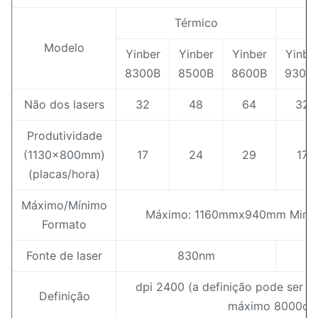
Térmico
Modelo
Yinber
Yinber
Yinber
Yinbe
8300B
8500B
8600B
9300
Não dos lasers
32
48
64
32
Produtividade
(1130x800mm)
17
24
29
17
(placas/hora)
Máximo/Mínimo
Máximo: 1160mmx940mm Min.
Formato
Fonte de laser
830nm
dpi 2400 (a definição pode ser pe
Definição
máximo 8000dpi