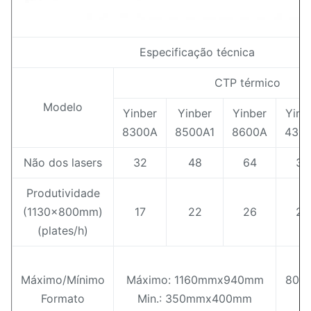
Especificação técnica
CTP térmico
Modelo
Yinber
Yinber
Yinber
Yinb
8300A
8500A1
8600A
430
Não dos lasers
32
48
64
32
Produtividade
(1130x800mm)
17
22
26
22
(plates/h)
Máximo/Mínimo
Máximo: 1160mmx940mm
800
Formato
Min.: 350mmx400mm