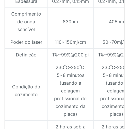
Espessura
0.27mm, 0.15mm
0.27mm, 0.1
Comprimento
de onda
830nm
405nm
sensível
Poder do laser
110~150mj/cm
50~70mj/c
Definição
1%~99%@200lpi
1%~99%@200
230˚C-250˚C,
230˚C-250˚C
5~8 minutos
5~8 minuto
(usando a
(usando a
Condição do
colagem
colagem
cozimento
profissional do
profissional 
cozimento da
cozimento d
placa)
placa)
2 horas sob a
2 horas sob