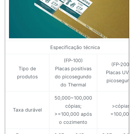
Especificação técnica
(FP-100)
(FP-200)
Tipo de
Placas positivas
Placas UV d
produtos
do picosegundo
picosegund
do Thermal
50,000~100,000
cópias;
>cópias
Taxa durável
>=100,000 após
=100,000
o cozimento