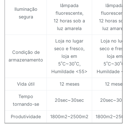
lâmpada
lâmpada
Iluminação
fluorescente,
fluorescente
segura
12 horas sob a
12 horas sob
luz amarela
luz amarela
Loja no lugar
Loja no luga
seco e fresco,
seco e fresc
Condição de
loja em
loja em
armazenamento
5˚C~30˚C,
5˚C~30˚C,
Humildade <55>
Humildade <
Vida útil
12 meses
12 meses
Tempo
20sec~30sec
20sec~30se
tornando-se
Produtividade
1800m2~2500m2
1800m2~250