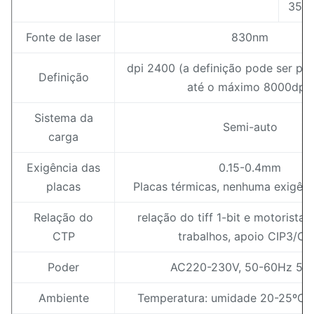
350
Fonte de laser
830nm
dpi 2400 (a definição pode ser per
Definição
até o máximo 8000dpi)
Sistema da
Semi-auto
carga
Exigência das
0.15-0.4mm
placas
Placas térmicas, nenhuma exigênc
Relação do
relação do tiff 1-bit e motorista 
CTP
trabalhos, apoio CIP3/CI
Poder
AC220-230V, 50-60Hz 5.
Ambiente
Temperatura: umidade 20-25ºC: