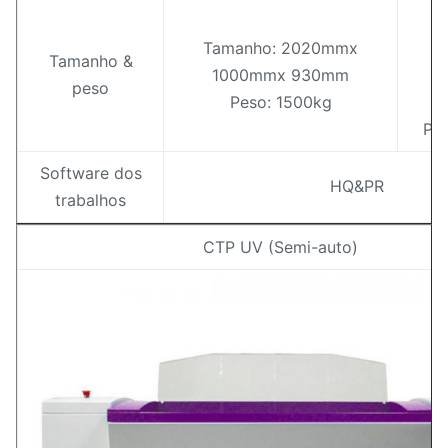
T
Tamanho: 2020mmx
1
Tamanho &
1000mmx 930mm
1
peso
Peso: 1500kg
Pes
Software dos
HQ&PR
trabalhos
CTP UV (Semi-auto)