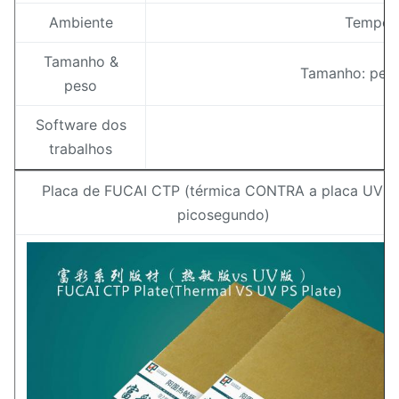
Ambiente
Tempera
Tamanho &
Tamanho: pe
peso
Software dos
trabalhos
Placa de FUCAI CTP (térmica CONTRA a placa UV d
picosegundo)