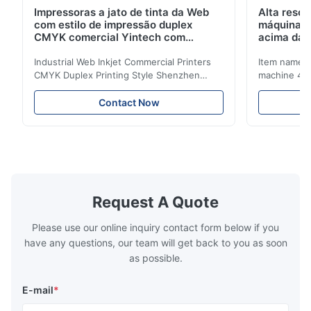
Impressoras a jato de tinta da Web
Alta reso
com estilo de impressão duplex
máquina 
CMYK comercial Yintech com
acima da 
cabeça de impressão industrial
Industrial Web Inkjet Commercial Printers
Item name :
CMYK Duplex Printing Style Shenzhen
machine 4-
Yintech Co.,LTD is a modern high-tech
max format
enterprise specialized in pre-press plate
Yintech ctp
Contact Now
making equipment, integrating design, R&D,
choose us? 
manufacturing and sales services. Our main
advantages,
products are included: Automatic / Semi-
advantages,
Auto thermal or UV plate making machine
1.Autofocus
Large format thermal or UV plate making
we adopted 
machine Very large format (VLF) thermal or
technology.
UV plate making machine Flexo plate
more flexibl
Request A Quote
making machine Monochrome / Dual
more satura
deform or pl
Please use our online inquiry contact form below if you
have any questions, our team will get back to you as soon
as possible.
E-mail
*