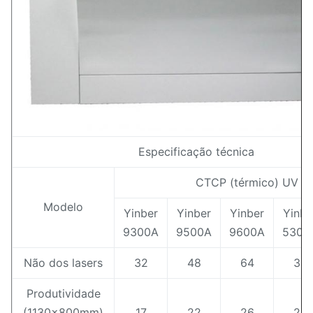
Especificação técnica
CTCP (térmico) UV
Modelo
Yinber
Yinber
Yinber
Yinbe
9300A
9500A
9600A
5300
Não dos lasers
32
48
64
32
Produtividade
(1130x800mm)
17
22
26
22