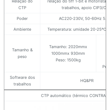
Relação do
relação do tiff 1-bit e motorista 
CTP
trabalhos, apoio CIP3/CI
Poder
AC220-230V, 50-60Hz 5.
Ambiente
Temperatura: umidade 20-25ºC:
T
Tamanho: 2020mmx
1
Tamanho &
1000mmx 930mm
1
peso
Peso: 1500kg
1
Pes
Software dos
HQ&PR
trabalhos
CTP automático (térmico CONTRA U