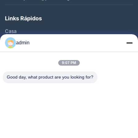
Links Rápidos
Casa
Produtos
admin
Vídeos
Sobre Nós
9:07 PM
Excursão Da Fábrica
Good day, what product are you looking for?
Controle Da Qualidade
Contacte-Nos
Peça Umas Citações
Notícia