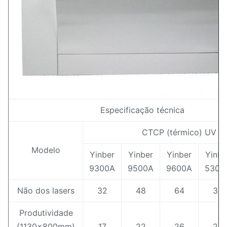
Especificação técnica
CTCP (térmico) UV
Modelo
Yinber
Yinber
Yinber
Yinbe
9300A
9500A
9600A
5300
Não dos lasers
32
48
64
32
Produtividade
(1130x800mm)
17
22
26
22