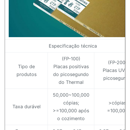
Especificação técnica
(FP-100)
(FP-200)
Tipo de
Placas positivas
Placas UV d
produtos
do picosegundo
picosegund
do Thermal
50,000~100,000
cópias;
>cópias
Taxa durável
>=100,000 após
=100,000
o cozimento