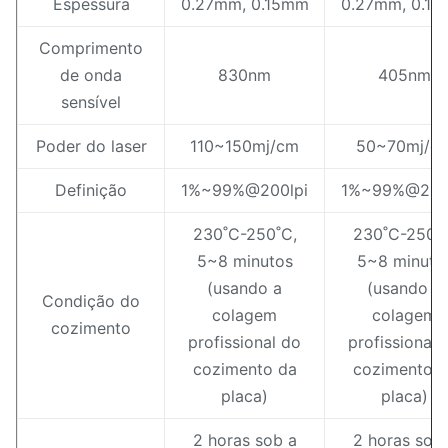
Espessura
0.27mm, 0.15mm
0.27mm, 0.1
Comprimento
de onda
830nm
405nm
sensível
Poder do laser
110~150mj/cm
50~70mj/c
Definição
1%~99%@200lpi
1%~99%@200
230˚C-250˚C,
230˚C-250˚C
5~8 minutos
5~8 minuto
(usando a
(usando a
Condição do
colagem
colagem
cozimento
profissional do
profissional 
cozimento da
cozimento d
placa)
placa)
2 horas sob a
2 horas sob