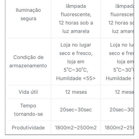
lâmpada
lâmpada
Iluminação
fluorescente,
fluorescente
segura
12 horas sob a
12 horas sob
luz amarela
luz amarela
Loja no lugar
Loja no luga
seco e fresco,
seco e fresc
Condição de
loja em
loja em
armazenamento
5˚C~30˚C,
5˚C~30˚C,
Humildade <55>
Humildade <
Vida útil
12 meses
12 meses
Tempo
20sec~30sec
20sec~30se
tornando-se
Produtividade
1800m2~2500m2
1800m2~250