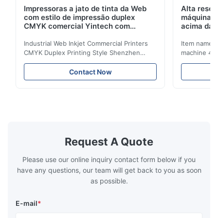
Impressoras a jato de tinta da Web
Alta reso
com estilo de impressão duplex
máquina 
CMYK comercial Yintech com
acima da 
cabeça de impressão industrial
Industrial Web Inkjet Commercial Printers
Item name :
CMYK Duplex Printing Style Shenzhen
machine 4-
Yintech Co.,LTD is a modern high-tech
max format
enterprise specialized in pre-press plate
Yintech ctp
Contact Now
making equipment, integrating design, R&D,
choose us? 
manufacturing and sales services. Our main
advantages,
products are included: Automatic / Semi-
advantages,
Auto thermal or UV plate making machine
1.Autofocus
Large format thermal or UV plate making
we adopted 
machine Very large format (VLF) thermal or
technology.
UV plate making machine Flexo plate
more flexibl
Request A Quote
making machine Monochrome / Dual
more satura
deform or pl
Please use our online inquiry contact form below if you
have any questions, our team will get back to you as soon
as possible.
E-mail
*