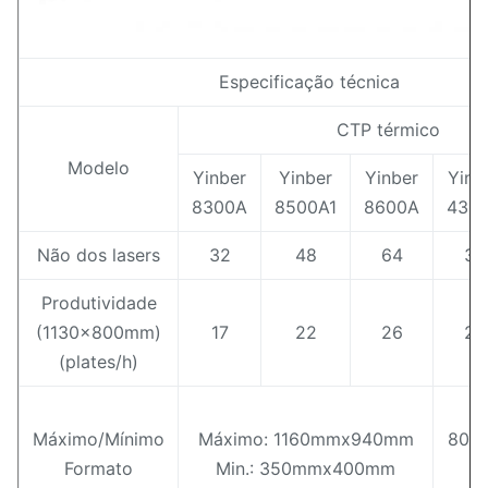
Especificação técnica
CTP térmico
Modelo
Yinber
Yinber
Yinber
Yinb
8300A
8500A1
8600A
430
Não dos lasers
32
48
64
32
Produtividade
(1130x800mm)
17
22
26
22
(plates/h)
Máximo/Mínimo
Máximo: 1160mmx940mm
800
Formato
Min.: 350mmx400mm