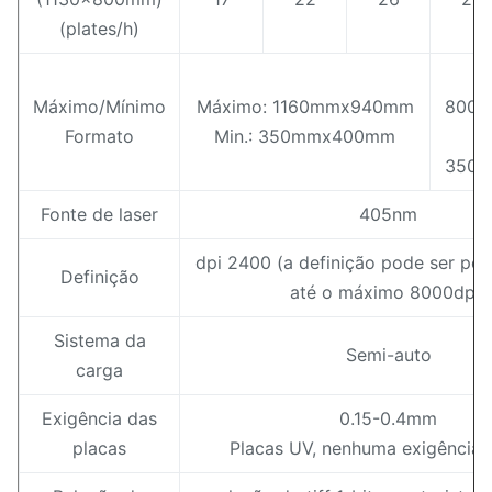
(plates/h)
M
Máximo/Mínimo
Máximo: 1160mmx940mm
800
Formato
Min.: 350mmx400mm
350
Fonte de laser
405nm
dpi 2400 (a definição pode ser per
Definição
até o máximo 8000dpi)
Sistema da
Semi-auto
carga
Exigência das
0.15-0.4mm
placas
Placas UV, nenhuma exigência 