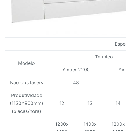
Especif
Térmico
Modelo
Yinber 2200
Yinbe
Não dos lasers
48
Produtividade
(1130x800mm)
12
13
14
(placas/hora)
1200x
1400x
1200x