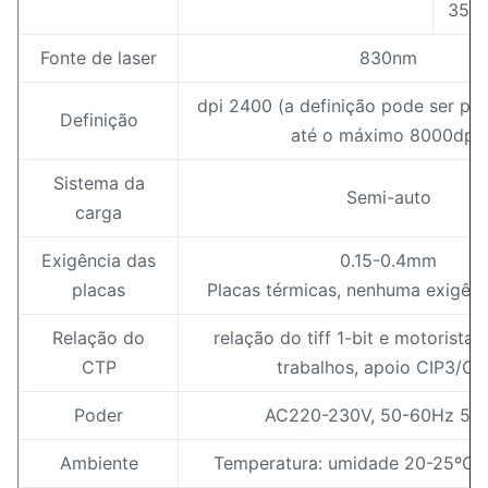
350
Fonte de laser
830nm
dpi 2400 (a definição pode ser per
Definição
até o máximo 8000dpi)
Sistema da
Semi-auto
carga
Exigência das
0.15-0.4mm
placas
Placas térmicas, nenhuma exigênc
Relação do
relação do tiff 1-bit e motorista 
CTP
trabalhos, apoio CIP3/CI
Poder
AC220-230V, 50-60Hz 5.
Ambiente
Temperatura: umidade 20-25ºC: