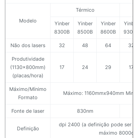
Térmico
Modelo
Yinber
Yinber
Yinber
Yinbe
8300B
8500B
8600B
9300
Não dos lasers
32
48
64
32
Produtividade
(1130x800mm)
17
24
29
17
(placas/hora)
Máximo/Mínimo
Máximo: 1160mmx940mm Min.
Formato
Fonte de laser
830nm
dpi 2400 (a definição pode ser pe
Definição
máximo 8000dpi