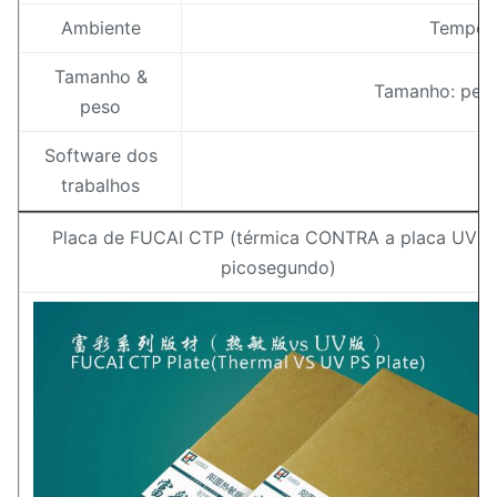
Ambiente
Tempera
Tamanho &
Tamanho: pe
peso
Software dos
trabalhos
Placa de FUCAI CTP (térmica CONTRA a placa UV d
picosegundo)