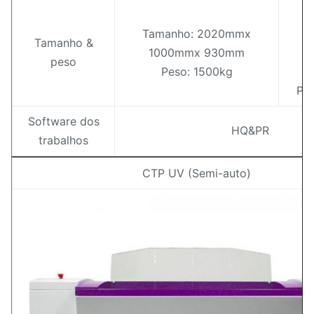
T
Tamanho: 2020mmx
1
Tamanho &
1000mmx 930mm
1
peso
Peso: 1500kg
Pes
Software dos
HQ&PR
trabalhos
CTP UV (Semi-auto)