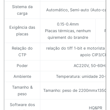
Sistema da
Automático, Semi-auto (Auto-carr
carga
0.15-0.4mm
Exigência das
Placas térmicas, nenhum
Pl
placas
quirement do brandre
e
Relação do
relação do tiff 1-bit e motorista d
CTP
apoio CIP3/CIP
Poder
AC220V, 50-60Hz
Ambiente
Temperatura: umidade 20-2
Tamanho &
Tamanho: peso de 2200mmx1350
peso
Software dos
HQ&PR