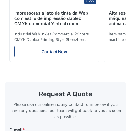
VIDEO
Impressoras a jato de tinta da Web
Alta reso
com estilo de impressão duplex
máquina 
CMYK comercial Yintech com
acima da 
cabeça de impressão industrial
Industrial Web Inkjet Commercial Printers
Item name :
CMYK Duplex Printing Style Shenzhen
machine 4-
Yintech Co.,LTD is a modern high-tech
max format
enterprise specialized in pre-press plate
Yintech ctp
Contact Now
making equipment, integrating design, R&D,
choose us? 
manufacturing and sales services. Our main
advantages,
products are included: Automatic / Semi-
advantages,
Auto thermal or UV plate making machine
1.Autofocus
Large format thermal or UV plate making
we adopted 
machine Very large format (VLF) thermal or
technology.
UV plate making machine Flexo plate
more flexibl
Request A Quote
making machine Monochrome / Dual
more satura
deform or pl
Please use our online inquiry contact form below if you
have any questions, our team will get back to you as soon
as possible.
E-mail
*