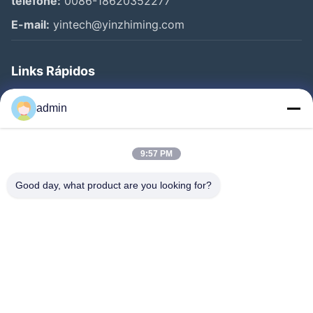
telefone:
0086-18620352277
E-mail:
yintech@yinzhiming.com
Links Rápidos
Casa
admin
Produtos
Vídeos
9:57 PM
Sobre Nós
Good day, what product are you looking for?
Excursão Da Fábrica
Controle Da Qualidade
Contacte-Nos
Peça Umas Citações
Notícia